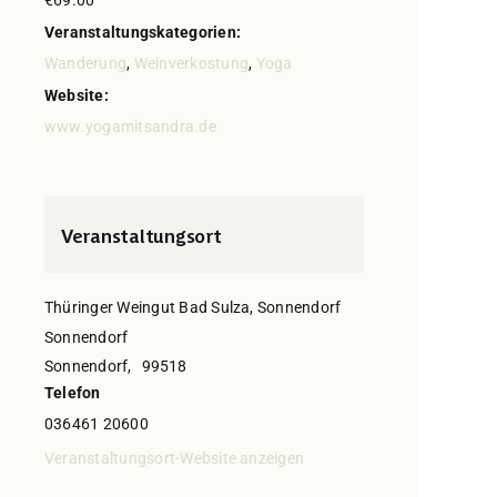
€69.00
Veranstaltungskategorien:
Wanderung
,
Weinverkostung
,
Yoga
Website:
www.yogamitsandra.de
Veranstaltungsort
Thüringer Weingut Bad Sulza, Sonnendorf
Sonnendorf
Sonnendorf
,
99518
Telefon
036461 20600
Veranstaltungsort-Website anzeigen