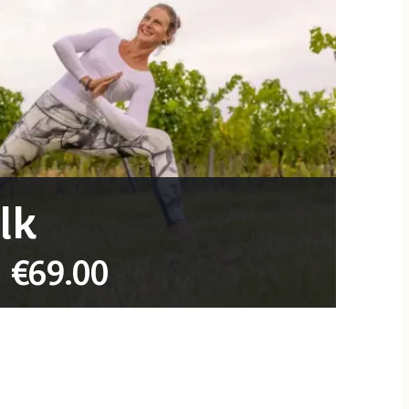
lk
|
€69.00