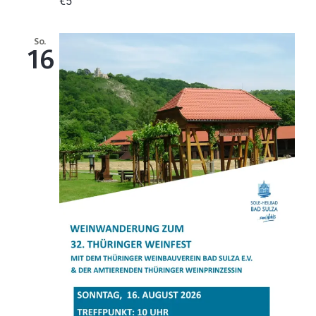
€5
So.
16