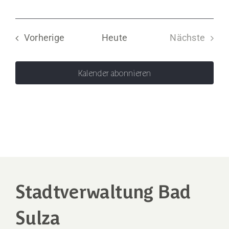
Veranstaltungen
Vorherige
Heute
Nächste
Veranstal
Kalender abonnieren
Stadtverwaltung Bad
Sulza