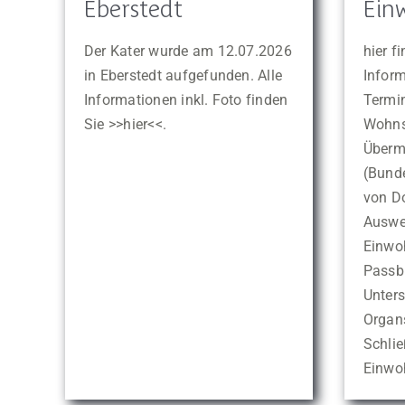
Ein
Eberstedt
hier f
Der Kater wurde am 12.07.2026
Inform
in Eberstedt aufgefunden. Alle
Termin
Informationen inkl. Foto finden
Wohns
Sie >>hier<<.
Überm
(Bund
von D
Auswei
Einwo
Passbi
Unter
Organ
Schlie
Einwo