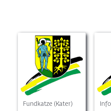
Inf
Fundkatze (Kater)