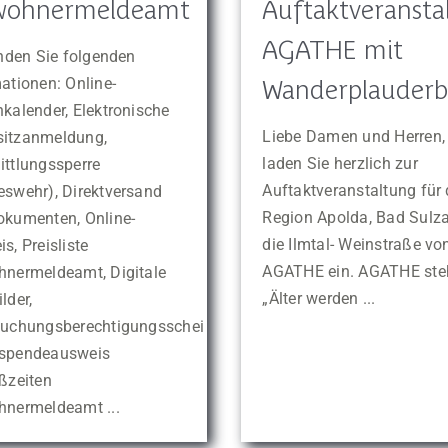
wohnermeldeamt
Auftaktveransta
AGATHE mit
inden Sie folgenden
Wanderplauder
ationen: Online-
kalender, Elektronische
Liebe Damen und Herren, 
itzanmeldung,
laden Sie herzlich zur
ittlungssperre
Auftaktveranstaltung für 
eswehr), Direktversand
Region Apolda, Bad Sulz
okumenten, Online-
die Ilmtal- Weinstraße vo
s, Preisliste
AGATHE ein. AGATHE steh
hnermeldeamt, Digitale
„Älter werden ...
lder,
suchungsberechtigungsschein,
spendeausweis
ßzeiten
hnermeldeamt ...