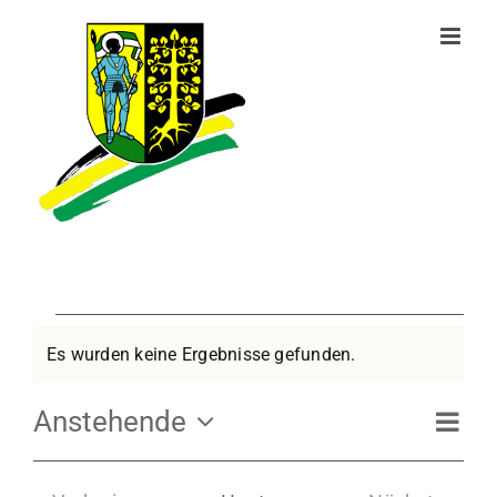
Zum
Inhalt
springen
Veranstaltungen
Es wurden keine Ergebnisse gefunden.
Hinweis
Ve
Anstehende
An
Liste
Datum
An
wählen.